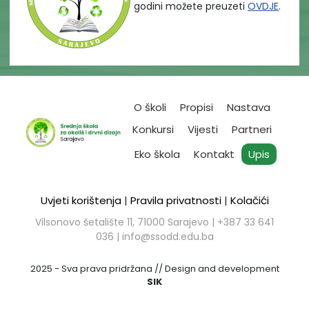
godini možete preuzeti
OVDJE
.
O školi
Propisi
Nastava
Konkursi
Vijesti
Partneri
Eko škola
Kontakt
Upis
Uvjeti korištenja
|
Pravila privatnosti
|
Kolačići
Vilsonovo šetalište 11, 71000 Sarajevo | ​+387 33 641
036 |
info@ssodd.edu.ba
2025 - Sva prava pridržana // Design and development
SIK