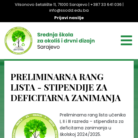
Vilsonovo šetalište 11, 71000 Sarajevo | +387 33 641 036 |
info@ssodd.edu.ba
Prijavi nasilje
PRELIMINARNA RANG
LISTA - STIPENDIJE ZA
DEFICITARNA ZANIMANJA
Preliminarna rang lista učenika
I, II i III razreda – stipendista za
deficitarna zanimanja u
školskoj 2024/2025.