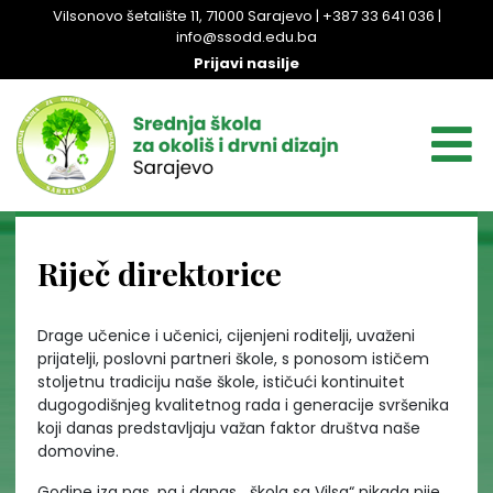
Vilsonovo šetalište 11, 71000 Sarajevo | +387 33 641 036 |
info@ssodd.edu.ba
Prijavi nasilje
Riječ direktorice
Drage učenice i učenici, cijenjeni roditelji, uvaženi
prijatelji, poslovni partneri škole, s ponosom ističem
stoljetnu tradiciju naše škole, ističući kontinuitet
dugogodišnjeg kvalitetnog rada i generacije svršenika
koji danas predstavljaju važan faktor društva naše
domovine.
Godine iza nas, pa i danas, „škola sa Vilsa“ nikada nije