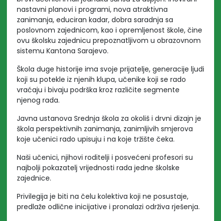
nastavni planovi i programi, nova atraktivna
zanimanja, educiran kadar, dobra saradnja sa
poslovnom zajednicom, kao i opremljenost škole, čine
ovu školsku zajednicu prepoznatljivom u obrazovnom
sistemu Kantona Sarajevo.
Škola duge historije ima svoje prijatelje, generacije ljudi
koji su potekle iz njenih klupa, učenike koji se rado
vraćaju i bivaju podrška kroz različite segmente
njenog rada.
Javna ustanova Srednja škola za okoliš i drvni dizajn je
škola perspektivnih zanimanja, zanimljivih smjerova
koje učenici rado upisuju i na koje tržište čeka.
Naši učenici, njihovi roditelji i posvećeni profesori su
najbolji pokazatelj vrijednosti rada jedne školske
zajednice.
Privilegija je biti na čelu kolektiva koji ne posustaje,
predlaže odlične inicijative i pronalazi održiva rješenja.