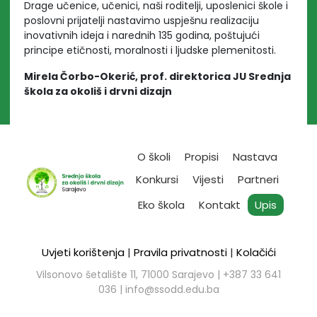
Drage učenice, učenici, naši roditelji, uposlenici škole i
poslovni prijatelji nastavimo uspješnu realizaciju
inovativnih ideja i narednih 135 godina, poštujući
principe etičnosti, moralnosti i ljudske plemenitosti.
Mirela Čorbo-Okerić, prof.
direktorica JU Srednja
škola za okoliš i drvni dizajn
O školi
Propisi
Nastava
Konkursi
Vijesti
Partneri
Eko škola
Kontakt
Upis
Uvjeti korištenja
|
Pravila privatnosti
|
Kolačići
Vilsonovo šetalište 11, 71000 Sarajevo | ​+387 33 641
036 |
info@ssodd.edu.ba