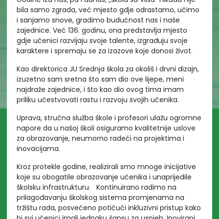
bila samo zgrada, već mjesto gdje odrastamo, učimo
i sanjamo snove, gradimo budućnost nas i naše
zajednice. Već 136. godinu, ona predstavlja mjesto
gdje učenici razvijaju svoje talente, izgrađuju svoje
karaktere i spremaju se za izazove koje donosi život.
Kao direktorica JU Srednja škola za okoliš i drvni dizajn,
izuzetno sam sretna što sam dio ove lijepe, meni
najdraže zajednice, i što kao dio ovog tima imam
priliku učestvovati rastu i razvoju svojih učenika.
Uprava, stručna služba škole i profesori ulažu ogromne
napore da u našoj školi osiguramo kvalitetnije uslove
za obrazovanje, neumorno radeći na projektima i
inovacijama.
Kroz protekle godine, realizirali smo mnoge inicijative
koje su obogatile obrazovanje učenika i unaprijedile
školsku infrastrukturu. Kontinuirano radimo na
prilagođavanju školskog sistema promjenama na
tržištu rada, posvećeno potičući inkluzivni pristup kako
bi svi učenici imali jednaku šansu za uspjeh. Inovirani