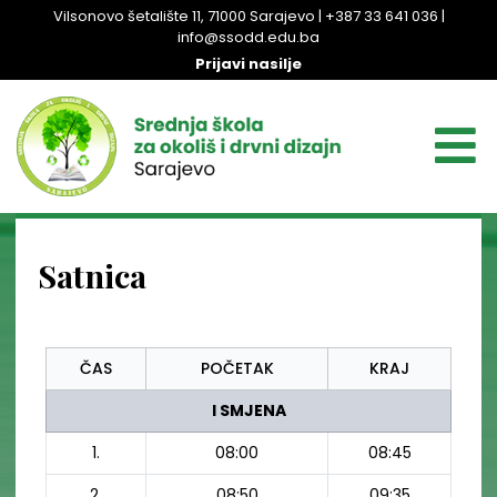
Vilsonovo šetalište 11, 71000 Sarajevo | +387 33 641 036 |
info@ssodd.edu.ba
Prijavi nasilje
Satnica
ČAS
POČETAK
KRAJ
I SMJENA
1.
08:00
08:45
2.
08:50
09:35