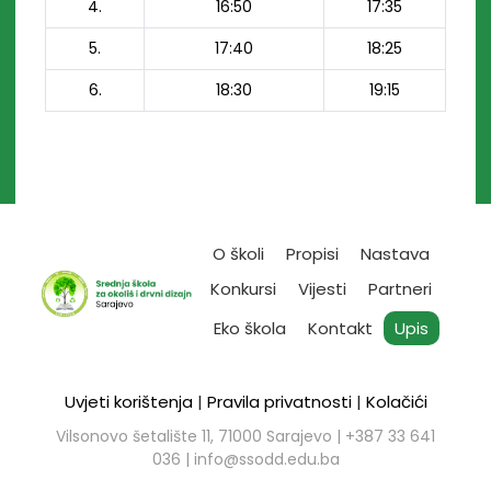
4.
16:50
17:35
5.
17:40
18:25
6.
18:30
19:15
O školi
Propisi
Nastava
Konkursi
Vijesti
Partneri
Eko škola
Kontakt
Upis
Uvjeti korištenja
|
Pravila privatnosti
|
Kolačići
Vilsonovo šetalište 11, 71000 Sarajevo | ​+387 33 641
036 |
info@ssodd.edu.ba