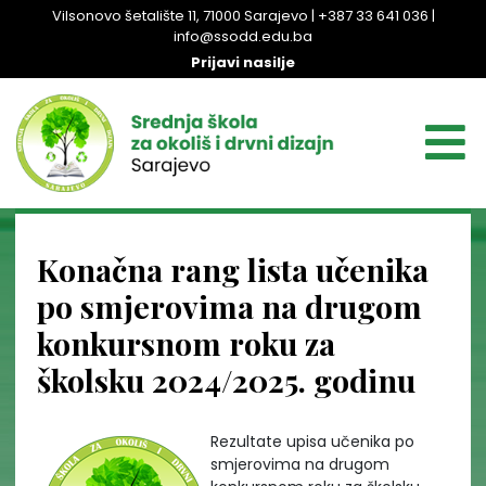
Vilsonovo šetalište 11, 71000 Sarajevo | +387 33 641 036 |
info@ssodd.edu.ba
Prijavi nasilje
Konačna rang lista učenika
po smjerovima na drugom
konkursnom roku za
školsku 2024/2025. godinu
Rezultate upisa učenika po
smjerovima na drugom