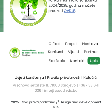
konkursnom roku za školsku
2024/2025. godinu možete
preuzeti
OVDJE
.
O školi
Propisi
Nastava
Konkursi
Vijesti
Partneri
Eko škola
Kontakt
Upis
Uvjeti korištenja
|
Pravila privatnosti
|
Kolačići
Vilsonovo šetalište 11, 71000 Sarajevo | ​+387 33 641
036 |
info@ssodd.edu.ba
2025 - Sva prava pridržana // Design and development
SIK