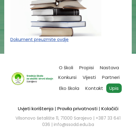
Dokument preuzmite ovdje
O školi
Propisi
Nastava
Konkursi
Vijesti
Partneri
Eko škola
Kontakt
Upis
Uvjeti korištenja
|
Pravila privatnosti
|
Kolačići
Vilsonovo šetalište 11, 71000 Sarajevo | ​+387 33 641
036 |
info@ssodd.edu.ba