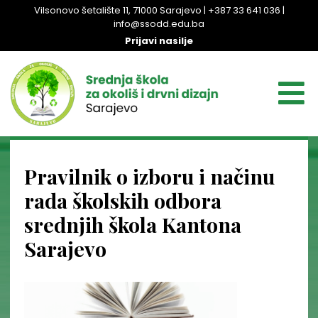
Vilsonovo šetalište 11, 71000 Sarajevo | +387 33 641 036 |
info@ssodd.edu.ba
Prijavi nasilje
Pravilnik o izboru i načinu
rada školskih odbora
srednjih škola Kantona
Sarajevo