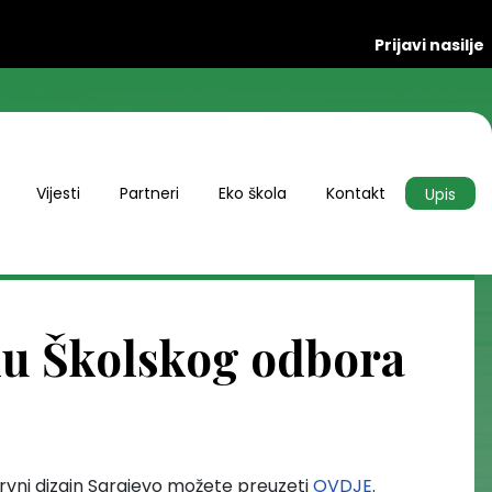
Prijavi nasilje
Vijesti
Partneri
Eko škola
Kontakt
Upis
du Školskog odbora
drvni dizajn Sarajevo možete preuzeti
OVDJE
.