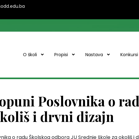
ssodd.edu.ba
O školi
Propisi
Nastava
Konkursi
dopuni Poslovnika o ra
koliš i drvni dizajn
vnika o radu Školskog odbora JU Srednje škole za okoliš i 